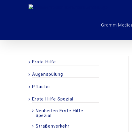
Zum
Inhalt
springen
Gramm Medic
Erste Hilfe
Augenspülung
Pflaster
DETAILS
Erste Hilfe Spezial
Neuheiten Erste Hilfe
Spezial
Straßenverkehr