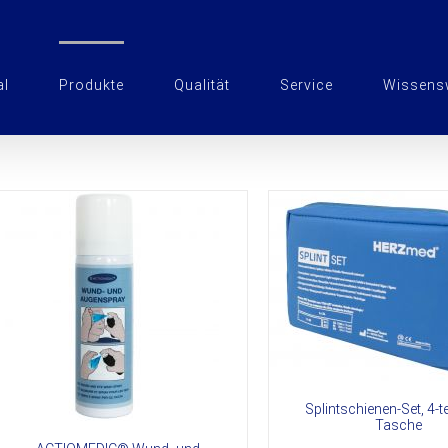
al
Produkte
Qualität
Service
Wissens
DETAILS
DETAI
Splintschienen-Set, 4-tei
Tasche