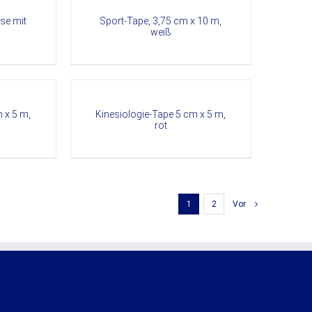
se mit
Sport-Tape, 3,75 cm x 10 m,
weiß
DETAILS
 x 5 m,
Kinesiologie-Tape 5 cm x 5 m,
rot
1
2
Vor
HELPFUL LINKS