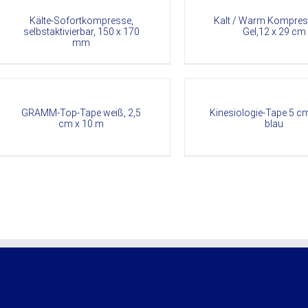
Kälte-Sofortkompresse,
Kalt / Warm Kompres
selbstaktivierbar, 150 x 170
Gel,12 x 29 cm
mm
ETAILS
DETAILS
GRAMM-Top-Tape weiß, 2,5
Kinesiologie-Tape 5 cm
cm x 10 m
blau
R GRAMM MEDICAL
PRODUKTE