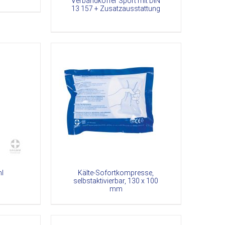
Verbandkoffer Sport mit DIN
13 157 + Zusatzausstattung
LS
l
Kälte-Sofortkompresse,
selbstaktivierbar, 130 x 100
mm
DETAILS